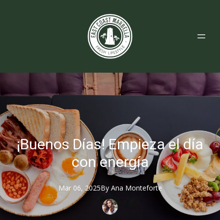
¡Buenos Días! Empieza el día
con energía
Mar 06, 2025
By
Ana
Monteforte